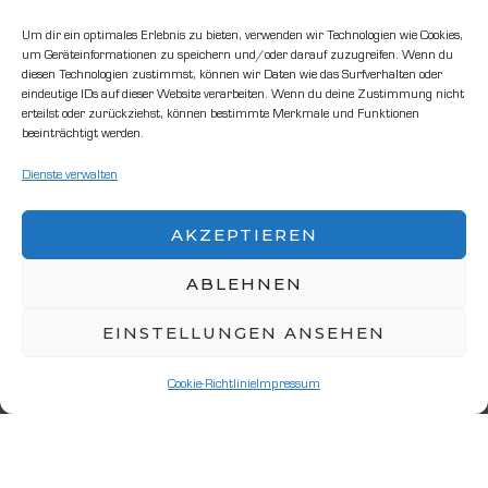
mit Kompetenz Ihrer Wünsche an.
Um dir ein optimales Erlebnis zu bieten, verwenden wir Technologien wie Cookies,
um Geräteinformationen zu speichern und/oder darauf zuzugreifen. Wenn du
diesen Technologien zustimmst, können wir Daten wie das Surfverhalten oder
eindeutige IDs auf dieser Website verarbeiten. Wenn du deine Zustimmung nicht
Permanente Schulungen im technischen
erteilst oder zurückziehst, können bestimmte Merkmale und Funktionen
als auch im kaufmännischen Bereich
beeinträchtigt werden.
garantieren dem Kunden bestmögliche
Dienste verwalten
Qualität.
AKZEPTIEREN
Wir sind Ihr verlässlicher
ABLEHNEN
Servicepartner, unsere Mitarbeiter
EINSTELLUNGEN ANSEHEN
bemühen sich gerne um Sie!
Cookie-Richtlinie
Impressum